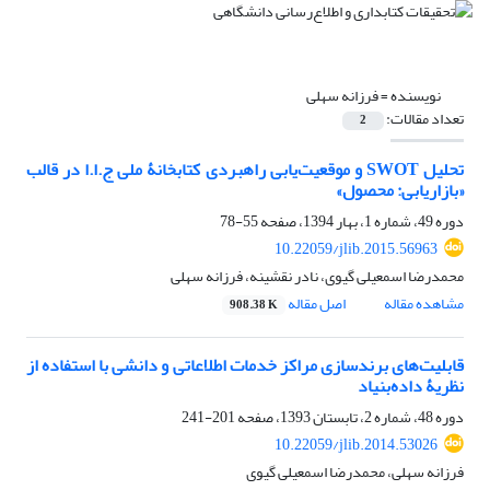
نویسنده =
فرزانه سهلی
تعداد مقالات:
2
تحلیل SWOT و موقعیت‌یابی راهبردی کتابخانۀ ملی ج.ا.ا در قالب
«بازاریابی: محصول»
دوره 49، شماره 1، بهار 1394، صفحه
55-78
10.22059/jlib.2015.56963
محمدرضا اسمعیلی گیوی، نادر نقشینه، فرزانه سهلی
مشاهده مقاله
اصل مقاله
908.38 K
قابلیت‌های برندسازی مراکز خدمات اطلاعاتی و دانشی با استفاده از
نظریۀ داده‌بنیاد
دوره 48، شماره 2، تابستان 1393، صفحه
201-241
10.22059/jlib.2014.53026
فرزانه سهلی، محمدرضا اسمعیلی گیوی