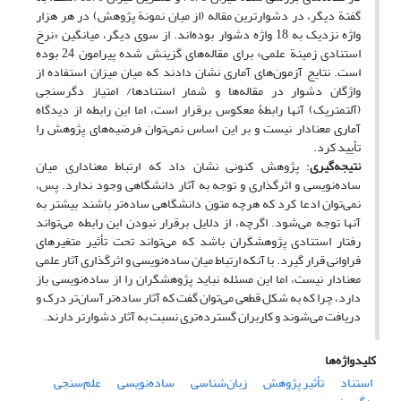
گفتة دیگر، در دشوارترین مقاله (از میان نمونة پژوهش) در هر هزار
واژه نزدیک به 18 واژه دشوار بوده‌اند. از سوی دیگر، میانگین «نرخ
استنادی زمینة علمی» برای مقاله‌های گزینش شده پیرامون 24 بوده
است. نتایج آزمون‌های آماری نشان دادند که میان میزان استفاده از
واژگان دشوار در مقاله‌ها و شمار استنادها/ امتیاز دگرسنجی
(آلتمتریک) آنها رابطۀ معکوس برقرار است، اما این رابطه از دیدگاه
آماری معنادار نیست و بر این اساس نمی‌توان فرضیه‌های پژوهش را
تأیید کرد.
نتیجه‌گیری
: پژوهش کنونی نشان داد که ارتباط معناداری میان
ساده‌نویسی و اثرگذاری و توجه به آثار دانشگاهی وجود ندارد. پس،
نمی‌توان ادعا کرد که هرچه متون دانشگاهی ساده‌تر باشند بیشتر به
آنها توجه می‌شود. اگرچه، از دلایل برقرار نبودن این رابطه می‌تواند
رفتار استنادی پژوهشگران باشد که می‌تواند تحت تأثیر متغیرهای
فراوانی قرار گیرد. با آنکه ارتباط میان ساده‌نویسی و اثرگذاری آثار علمی
معنادار نیست، اما این مسئله نباید پژوهشگران را از ساده‌نویسی باز
دارد، چرا که به شکل قطعی می‌توان گفت که آثار ساده‌تر آسان‌تر درک و
دریافت می‌شوند و کاربران گسترده‌تری نسبت به آثار دشوارتر دارند.
کلیدواژه‌ها
استناد
تأثیر پژوهش
زبان‌شناسی
ساده‌نویسی
علم‌سنجی