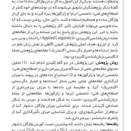
و متفاوت هستند، و یکی از این اصول به کار بردن واژگان ساده است. به
گفتۀ دیگر پژوهشگران تشویق می‌شوند که در نوشته‌های خود کمتر از
اصطلاح‌های فنی/ تخصصی (تِرم) و ژارگون‌ها بهره گیرند و به جای آن از
واژگان ساده و همه‌فهم استفاده کنند. با این حال، روشن نیست که آیا
ساده‌نویسی می‌تواند افزایش تأثیر آثار پژوهشی را به دنبال داشته
باشد یا خیر. این پژوهش برای پاسخ به این مسئله برخی از مقاله‌های
مجله «
زبان‌شناسی کاربردی
» (Applied Linguistics) را انتخاب و بررسی
کرد. از این‌رو، هدف اصلی پژوهش کنونی آگاهی از نقش زبان علم در
شمار استنادها و امتیاز دگرسنجی (آلتمتریک) مقاله‌های پژوهشی مجله
انگلیسی «
زبان‌شناسی کاربردی
» بود.
روش پژوهش
: این پژوهش در دو گام کلیدی انجام شد. (1) تحلیل
محتوای مقاله‌های علمی از دیدگاه میزان بهره‌برداری از اصطلاح‌های فنی/
تخصصی (تِرم) و ژارگون‌ها؛ و (2) استخراج داده‌های در پیوند با میزان
اثرگذاری مقاله‌های علمی، یعنی شمار استنادها و امتیاز دگرسنجی
(آلتمتریک) آنها، و مقایسۀ این داده‌ها با میزان بهره‌برداری از
اصطلاح‌های فنی/ تخصصی (تِرم) و ژارگون‌ها. مقاله‌هایی از مجله
«
زبان‌شناسی کاربردی
» نخست به شکل هدف‌مند و سپس به شکل
تصادفی گزینش شدند. برای شناسایی میزان واژگان دشوار آنها از
نرم‌افزار «مکس‌کیودی‌ای» و برای شناسایی میزان تأثیرگذاری آنها از
پلتفرم «دایمنشنز» بهره‌برداری شد.
یافته‌ها
: یافته‌ها نشان دادند که بیشترین نسبت آوردن واژگان دشوار
در مقاله‌های بررسی شده میزان 76/1 و کمترین میزان 15/0 است. به