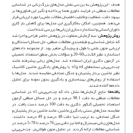
هدف :
این پژوهش به بررسی نقش مدل‌های بزرگ زبانی در شناسایی
مغالطات منطقی در فرایند داوری همتا پرداخته و تأثیر این فناوری‌ها بر
بهبود دقت، شفافیت و قابلیت اطمینان مقالات علمی را مورد ارزیابی قرار
می‌دهد. همچنین، امکان به‌کارگیری این مدل‌ها برای کاهش بار کاری
داوران انسانی و استانداردسازی ارزیابی‌ها بررسی شده است.
روش پژوهش
: سه آزمایش متفاوت در پژوهش حاضر طراحی و اجرا شد
که شامل شناسایی و طبقه‌بندی مغالطات منطقی، حل مسائل استدلالی و
ارزیابی متون علمی با طول و پیچیدگی متغیر بود. از مجموعه داده‌های
استاندارد نظیر الک‌دب60-20 و سؤالات بخش منطق استعداد تحصیلی
در آزمون دکتری ایران استفاده شد. مدل‌های زبانی پیشرفته مانند
چت‌جی‌پی‌تی نسخه‌های o4 وo1 با روش‌های یادگیری ماشین کلاسیک
نظیر ماشین بردار پشتیبان و جنگل تصادفی مقایسه شدند. مدل‌ها با
استفاده از روش‌های بهینه‌سازی و یادگیری بدون نمونه برای تحلیل
داده‌ها آماده شدند.
یافته‌ها
: نتایج آزمایش‌ها نشان داد که چت‌جی‌پی‌تی o1 در شناسایی
مغالطات منطقی به دقت 98.1 درصد و در حل مسائل منطقی آزمون
استعداد تحصیلی کنکور دکتری به دقت 100 درصد دست یافت. در
مقایسه، مدل‌های سنتی یادگیری ماشین، مانند ماشین بردار پشتیبان و
جنگل تصادفی، به ترتیب تنها دقت 48 درصد و 49 درصد داشتند.
مدل‌های زبانی میسترال و لاما نیز دقتی بین 76 درصد تا 5/78 درصد در
شناسایی مغالطات ارائه کردند. در تحلیل متون طولانی‌تر، چت‌جی‌پی‌تی