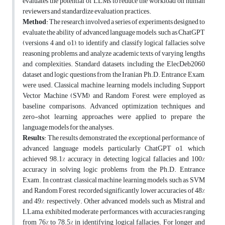
evaluates the potential of LLMs to reduce the workload on human
reviewers and standardize evaluation practices.
Method
: The research involved a series of experiments designed to
evaluate the ability of advanced language models, such as ChatGPT
(versions 4 and o1), to identify and classify logical fallacies, solve
reasoning problems, and analyze academic texts of varying lengths
and complexities. Standard datasets, including the ElecDeb2060
dataset and logic questions from the Iranian Ph.D. Entrance Exam,
were used. Classical machine learning models, including Support
Vector Machine (SVM) and Random Forest, were employed as
baseline comparisons. Advanced optimization techniques and
zero-shot learning approaches were applied to prepare the
language models for the analyses.
Results
: The results demonstrated the exceptional performance of
advanced language models, particularly ChatGPT o1, which
achieved 98.1% accuracy in detecting logical fallacies and 100%
accuracy in solving logic problems from the Ph.D. Entrance
Exam. In contrast, classical machine learning models, such as SVM
and Random Forest, recorded significantly lower accuracies of 48%
and 49%, respectively. Other advanced models, such as Mistral and
LLama, exhibited moderate performances, with accuracies ranging
from 76% to 78.5% in identifying logical fallacies. For longer and