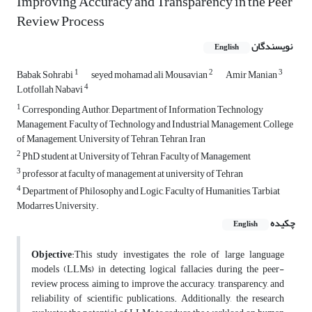
Improving Accuracy and Transparency in the Peer
Review Process
نویسندگان
English
1
2
3
Babak Sohrabi
seyed mohamad ali Mousavian
Amir Manian
4
Lotfollah Nabavi
1
Corresponding Author, Department of Information Technology
Management, Faculty of Technology and Industrial Management, College
of Management, University of Tehran, Tehran, Iran
2
PhD student at University of Tehran, Faculty of Management
3
professor at faculty of management at university of Tehran
4
Department of Philosophy and Logic, Faculty of Humanities, Tarbiat
Modarres University.
چکیده
English
Objective
:This study investigates the role of large language
models (LLMs) in detecting logical fallacies during the peer-
review process, aiming to improve the accuracy, transparency, and
reliability of scientific publications. Additionally, the research