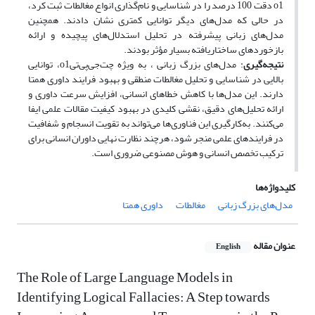
o1 دقت 100 درصد را در شناسایی و نام‌گذاری انواع مغالطات ثبت کرد،
در حالی که مدل‌های دیگر توانایی کمتری نشان دادند. همچنین
مدل‌های زبانی پیشرفته در تحلیل استدلال‌های پیچیده و ارائه
بازخوردهای ساختاریافته بسیار مؤثر بودند.
نتیجه‌گیری
: مدل‌های بزرگ زبانی ، به ویژه چت‌جی‌پی‌تی‌o1، توانایی
بالایی در شناسایی و تحلیل مغالطات منطقی و بهبود فرایند داوری همتا
دارند. این مدل‌ها با کاهش خطاهای انسانی، افزایش سرعت داوری و
ارائه تحلیل‌های دقیق، نقشی کلیدی در بهبود کیفیت مقالات علمی ایفا
می‌کنند. به‌کارگیری این فناوری‌ها می‌تواند به تقویت انسجام و شفافیت
در فرایندهای علمی منجر شود، هرچند نظارت نهایی داوران انسانی برای
ترکیب تخصص انسانی و هوش مصنوعی ضروری است.
کلیدواژه‌ها
مدل‌های بزرگ زبانی
مغالطات
داوری همتا
عنوان مقاله
English
The Role of Large Language Models in
Identifying Logical Fallacies: A Step towards