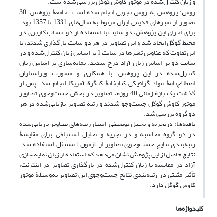
و زبان کنترل‌شده در موتور کاوش گوگل بررسی شده است.
روش: پژوهش به روش تجربی انجام شده است. جامعۀ پژوهش، 30
تصویر از تمبرهای قدیمی ایران مربوط به سال‌های 1331 تا 1357 بود.
برای اجرای این پژوهش، دو سایت با استفاده از دو حساب کاربری در
محیط گوگل ایجاد شد و این تصاویر در هر دو سایت بارگذاری شدند، با
این تفاوت که عناوین تمبرها در سایت 1 بر اساس زبان کنترل‌شده و در
سایت دو بر اساس زبان آزاد درج شدند. نمایه‌سازی بر اساس زبان
کنترل‌شده در این پژوهش، با همکاری و مشورت ویراستاران
اصطلاح‌نامۀ مواد گرافیکی کتابخانۀ کنگرة آمریکا انجام شد. پس از
گذشت یک بازۀ زمانی 40 روزه، تصاویر در بخش جست‌وجوی تصاویر
موتور کاوش گوگل جست‌وجو شدند و رتبۀ تصاویر بازیابی‌شده در هر
دو گروه بررسی شد.
یافته‌ها: درتجزیه و تحلیل توصیفی، امتیاز رتبه‌های تصاویر بازیابی‌شده
در دو گروه محاسبه و در تجزیه و تحلیل استنباطی برای مقایسۀ
رتبه‌بندی نتایج جست‌وجوی تصاویر از آزمون t مستقل استفاده شد.
نتایج حاصل از این پژوهش نشان می‌دهد که استفاده از زبان نمایه‌سازی
آزاد در مقایسه با زبان کنترل‌شده در بارگذاری تصاویر در اینترنت،
تأثیر مثبتی در رتبه‌بندی نتایج جست‌وجوی این تصاویر به‌وسیلۀ موتور
کاوش گوگل دارد.
کلیدواژه‌ها