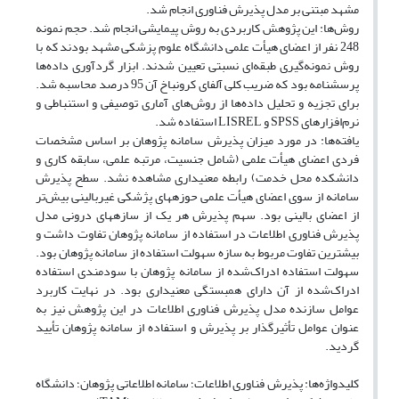
مشهد مبتنی بر مدل پذیرش فناوری انجام شد.
روش‌ها: این پژوهش کاربردی به روش پیمایشی انجام شد. حجم نمونه‌
248 نفر از اعضای هیأت علمی دانشگاه علوم پزشکی مشهد بودند که با
روش نمونه‌گیری طبقه‌ای نسبتی تعیین شدند. ابزار گردآوری داده‌ها
پرسشنامه بود که ضریب کلی آلفای کرونباخ آن 95 درصد محاسبه شد.
برای تجزیه و تحلیل داده‌ها از روش‌های آماری توصیفی و استنباطی و
نرم‌افزارهای SPSS و LISREL استفاده شد.
یافته‌ها: در مورد میزان پذیرش سامانه پژوهان بر اساس مشخصات
فردی اعضای هیأت علمی (شامل جنسیت، مرتبه علمی، سابقه کاری و
دانشکده محل خدمت) رابطه معنی‏داری مشاهده نشد. سطح پذیرش
سامانه از سوی اعضای هیأت علمی حوزه‏های پژشکی غیربالینی بیش‌تر
از اعضای بالینی بود. سهم پذیرش هر یک از سازه‏های درونی مدل
پذیرش فناوری اطلاعات در استفاده از سامانه پژوهان تفاوت داشت و
بیش‏ترین تفاوت مربوط به سازه سهولت استفاده از سامانه پژوهان بود.
سهولت استفاده ادراک‌شده از سامانه پژوهان با سودمندی استفاده
ادراک‌شده از آن دارای همبستگی معنی‏داری بود. در نهایت کاربرد
عوامل سازنده مدل پذیرش فناوری اطلاعات در این پژوهش نیز به
عنوان عوامل تأثیرگذار بر پذیرش و استفاده از سامانه پژوهان تأیید
گردید.
کلیدواژه‌ها: پذیرش فناوری اطلاعات؛ سامانه اطلاعاتی پژوهان؛ دانشگاه