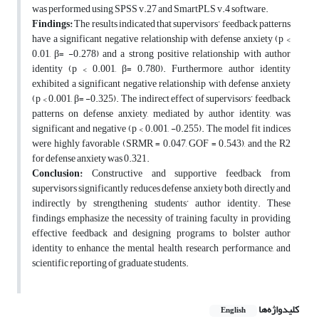
was performed using SPSS v.27 and SmartPLS v.4 software.
Findings:
The results indicated that supervisors’ feedback patterns
have a significant negative relationship with defense anxiety (p <
0.01, β= -0.278) and a strong positive relationship with author
identity (p < 0.001, β= 0.780). Furthermore, author identity
exhibited a significant negative relationship with defense anxiety
(p < 0.001, β= -0.325). The indirect effect of supervisors’ feedback
patterns on defense anxiety, mediated by author identity, was
significant and negative (p < 0.001, -0.255). The model fit indices
were highly favorable (SRMR = 0.047, GOF = 0.543), and the R2
for defense anxiety was 0.321.
Conclusion:
Constructive and supportive feedback from
supervisors significantly reduces defense anxiety both directly and
indirectly by strengthening students’ author identity. These
findings emphasize the necessity of training faculty in providing
effective feedback and designing programs to bolster author
identity to enhance the mental health, research performance, and
scientific reporting of graduate students.
کلیدواژه‌ها
English