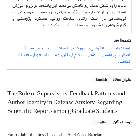
دفاع را به شکل معناداری کاهش می‌دهد. این یافته‌ها بر لزوم آموزش
استادان در ارائه بازخورد مؤثر و طراحی برنامه‌های تقویت هویت
نویسندگی در جهت ارتقای سلامت روانی، عملکرد پژوهشی و
گزارش‌دهی دانشجویان تحصیلات تکمیلی تأکید دارد.
کلیدواژه‌ها
استاد راهنما
الگوهای بازخورددهی استادان
هویت نویسندگی
اضطراب پژوهشی
اضطراب دفاع از پایان‌نامه
دانشجویان تحصیلات
تکمیلی
عنوان مقاله
English
The Role of Supervisors' Feedback Patterns and
Author Identity in Defense Anxiety Regarding
Scientific Reports among Graduate Students
نویسندگان
English
Fariba Rahimi
hossein taqavi
Adel Zahed Babelan