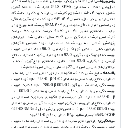
روش پژوهش:
این مطالعه با رویکرد توصیفی-همبستگی و با استفاده از
مدل‌یابی معادلات ساختاری (PLS-SEM) اجراء شد. جامعه آماری
شامل حدود ۵۶۷۴ دانشجوی کارشناسی ارشد و دکتری دانشگاه
محقق اردبیلی در سال تحصیلی ۱۴۰۴-۱۴۰۳ بود که با نمونه‌گیری اتفاقی
و بر اساس معیار حداقل نمونه برای SEM، ۴۲۴ پرسشنامه توزیع و در
نهایت، داده‌های معتبر ۴۰۰ نفر (۶۰/۵ درصد دختر، ۵۸ درصد
کارشناسی ارشد، میانگین سنی ۳۱/۲ سال) تحلیل شد. ابزارهای
پژوهش شامل سه پرسشنامه استاندارد بود: مقیاس الگوهای
بازخورددهی استادان (اوجاک و کارانفیل، 96/0 α=)، مقیاس هویت
نویسنده (چئونگ و دیگران، 92/0 α=) و مقیاس کوتاه اضطراب دفاع
(ویسی و دیگران، 93/0 α=). تحلیل داده‌های جمع‌آوری شده با
نرم‌افزارهای اس.‌پی.‌اس.‌اس 27 و اسمارت پی.‌ال.‌اس 4 انجام شد.
یافته‌ها:
نتایج نشان داد که الگوهای بازخورددهی استادان راهنما با
اضطراب دفاع رابطه منفی و معنادار ( 01/0 p< ، 278/0- β= ) و با هویت
نویسندگی رابطه مثبت و قوی ( 001/0 p< ، 780/0 β= ) دارد. هویت
نویسندگی نیز با اضطراب دفاع رابطه منفی و معنادار ( 001/0 p< ،
325/0- β= ) دارد. اثر غیرمستقیم الگوهای بازخورد استادان بر
اضطراب دفاع از طریق میانجی‌گری هویت نویسندگی نیز منفی و معنادار
بود ( 001/0 p< ، 255/0-). شاخص‌های برازش مدل (047/0SRMR= ،
543/0 GOF=) بسیار مطلوب و R² اضطراب دفاع 321/0 بود.
نتیجه‌گیری:
بازخوردهای سازنده و حمایتی استادان راهنما با تقویت
هویت نویسندگی دانشجویان، به‌طور مستقیم و غیرمستقیم اضطراب