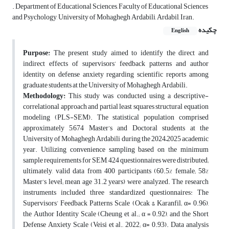
. Department of Educational Sciences, Faculty of Educational Sciences
and Psychology, University of Mohaghegh Ardabili, Ardabil, Iran.
چکیده
English
Purpose:
The present study aimed to identify the direct and
indirect effects of supervisors’ feedback patterns and author
identity on defense anxiety regarding scientific reports among
graduate students at the University of Mohaghegh Ardabili.
Methodology:
This study was conducted using a descriptive-
correlational approach and partial least squares structural equation
modeling (PLS-SEM). The statistical population comprised
approximately 5,674 Master’s and Doctoral students at the
University of Mohaghegh Ardabili during the 2024–2025 academic
year. Utilizing convenience sampling based on the minimum
sample requirements for SEM, 424 questionnaires were distributed;
ultimately, valid data from 400 participants (60.5% female; 58%
Master’s level; mean age 31.2 years) were analyzed. The research
instruments included three standardized questionnaires: The
Supervisors’ Feedback Patterns Scale (Ocak & Karanfil; α= 0.96),
the Author Identity Scale (Cheung et al.; α = 0.92), and the Short
Defense Anxiety Scale (Veisi et al., 2022; α= 0.93). Data analysis