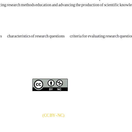
cing research methods education and advancing the production of scientific knowl
ns
characteristics of research questions
criteria for evaluating research questi
نشریه «
تحقیقات کتابداری و
دسترسی به مقالات
اطلاع‌رسانی دانشگاهی
»
بر اساس مجوز کرییتیو
کامنز
CC BY-NC
آزاد است.
)
(