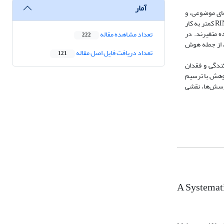
آمار
ای موضوعی، و
منابع کتابی علمی. در محور معیارهای ارزیابی، چارچوب FINER همچنان غالب‌ترین الگو است، در حالی که چارچوب‌های توسعه‌یافته‌تری مانند FINERMAPS و RIN.AFE کمتر به کار
 متغیرند. در
تعداد مشاهده مقاله
222
نی است. سایر حوزه‌ها، از جمله هوش
تعداد دریافت فایل اصل مقاله
121
ندگی و فقدان
ژوهش با ترسیم
پرسش‌ها، نقشی
A Systemati