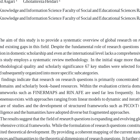
1
2
d Asgari
Gholamreza Heidari
nowledge and Information Science, Faculty of Social and Educational Sciences, Ra
nowledge and Information Science, Faculty of Social and Educational Sciences, Ra
The aim of this study is to provide a systematic overview of global research on
nd existing gaps in this field. Despite the fundamental role of research questions i
tion in domestic scholarship and, even at the international level, lacks a comprehensi
is study employs a systematic review methodology. In the initial stage, more than
thodological quality, and scholarly significance, 67 key studies were selected for
d subsequently organized into more specific subcategories.
 findings indicate that research on research questions is primarily concentrated 
 domains, and scholarly book-based resources. Within the evaluation criteria 
ameworks such as FINERMAPS and RIN.AFE are used far less frequently. In ter
onsensus exists, with approaches ranging from linear models to dynamic and iterat
hare of studies, and the development of structured frameworks such as PICO(T) re
telligence and the humanities, have adopted diverse but fragmented approaches.
 The results suggest that the field of
research questions
is expanding and evolving gl
ehensive critical frameworks. While the formulation of research questions constitut
mited theoretical development. By providing a coherent mapping of the current state o
iences and humanities to the theoretical dimensions of research questions. It further