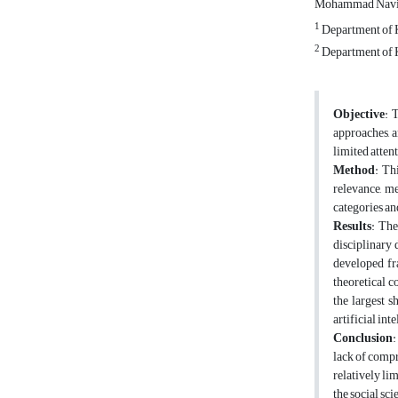
Mohammad Navi
1
Department of K
2
Department of K
Objective
: 
approaches, a
limited atten
Method
: Th
relevance, me
categories an
Results
: The
disciplinary
developed fr
theoretical c
the largest s
artificial in
Conclusion
:
lack of compr
relatively li
the social sc