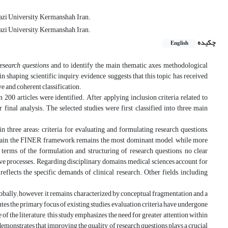
zi University, Kermanshah, Iran.
zi University, Kermanshah, Iran.
چکیده
English
research questions
and to identify the main thematic axes, methodological
n shaping scientific inquiry, evidence suggests that this topic has received
ve and coherent classification.
 200 articles were identified. After applying inclusion criteria related to
 final analysis. The selected studies were first classified into three main
in three areas: criteria for evaluating and formulating research questions,
domain, the FINER framework remains the most dominant model, while more
ms of the formulation and structuring of research questions, no clear
ive processes. Regarding disciplinary domains, medical sciences account for
flects the specific demands of clinical research. Other fields, including
obally; however, it remains characterized by conceptual fragmentation and a
es the primary focus of existing studies, evaluation criteria have undergone
f the literature, this study emphasizes the need for greater attention within
 demonstrates that improving the quality of research questions plays a crucial