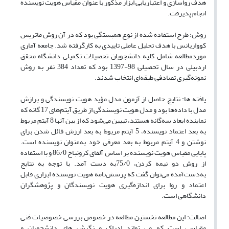
هدف رواسازی و اعتباریابی ابزار مذکور با عنوان مقیاس هویت نویسنده
انجام پذیرفت.
روش: طرح استفاده شده از نوع همبستگی بود که در آن روش ماتریس
کوواریانس با هدف تحلیل عاملی تاییدی به کارگرفته شد. جامعه آماری
موردمطالعه شامل کلیه دانشجویان تحصیلات تکمیلی دانشگاه محقق
اردبیلی در سال تحصیلی 98-1397 بود که تعداد 384 نفر به روش
نمونه‌گیری تصادفی طبقه‌ای انتخاب شدند.
یافته ها: نتایج حاصل از آزمون مدل مؤید هویت نویسندگی و برازش
مدل با داده‌ها بود و مدل هویت نویسندگی از طریق آیتم‌های 17 گانه که
نماینده ابعاد سه‌گانه هستند، تبیین می‌شود که از بین آنها 8 آیتم مربوط
به بعد اعتماد نویسنده، 5 آیتم مربوط به بعد ارزش قائل شدن برای
نوشتن و 4 آیتم مربوط به بعد معرفی خود به‌عنوان نویسنده است.
پایایی مقیاس هویت نویسنده بر اساس آلفای کرونباخ 86/0 و با استفاده
از روش دو نیمه کردن، 75/0به دست آمد. با توجه به نتایج
به‌دست‌آمده می‌توان گفت که پرسش‌نامه هویت نویسنده ابزاری قابل
اعتماد و روا برای اندازه‌گیری هویت نویسندگان و پژوهشگران
دانشگاهی است.
اصالت: این مطالعه نخستین مطالعه در خصوص بررسی خصوصیات فنی
مقیاسی است که می تواند ادراک و نگرش های دانشجویان و