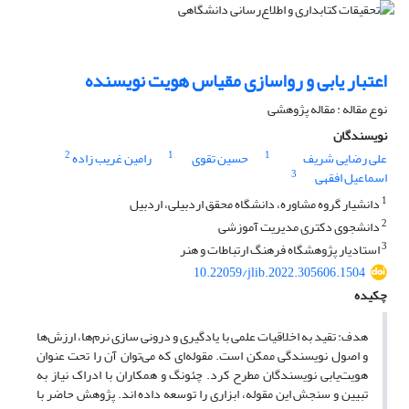
اعتبار یابی و رواسازی مقیاس هویت نویسنده
نوع مقاله : مقاله پژوهشی
نویسندگان
2
1
1
علی رضایی شریف
حسین تقوی
رامین غریب زاده
3
اسماعیل افقهی
1
دانشیار گروه مشاوره، دانشگاه محقق اردبیلی، اردبیل
2
دانشجوی دکتری مدیریت آموزشی
3
استادیار پژوهشگاه فرهنگ ارتباطات و هنر
10.22059/jlib.2022.305606.1504
چکیده
هدف: تقید به اخلاقیات علمی با یادگیری و درونی سازی نرم‌ها، ارزش‌ها
و اصول نویسندگی ممکن است. مقوله‌ای که می‌توان آن را تحت عنوان
هویت‌یابی نویسندگان مطرح کرد. چئونگ و همکاران با ادراک نیاز به
تبیین و سنجش این مقوله، ابزاری را توسعه داده اند. پژوهش حاضر با