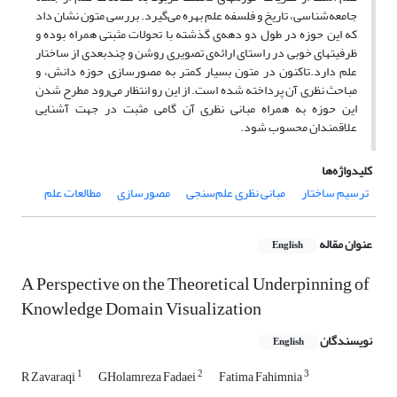
جامعه‌شناسی، تاریخ و فلسفه علم بهره می‌گیرد. بررسی متون نشان داد
که این حوزه در طول دو دهه‌ی گذشته با تحولات مثبتی همراه بوده و
ظرفیت‏های خوبی در راستای ارائه‌ی تصویری روشن و چندبعدی از ساختار
علم دارد.تاکنون در متون بسیار کمتر به مصورسازی حوزه دانش، و
مباحث نظری آن پرداخته شده است. از این رو انتظار می‌رود مطرح شدن
این حوزه به همراه مبانی نظری آن گامی مثبت در جهت آشنایی
علاقمندان محسوب شود.
کلیدواژه‌ها
ترسیم ساختار
مبانی نظری علم‌سنجی
مصورسازی
مطالعات علم
عنوان مقاله
English
A Perspective on the Theoretical Underpinning of
Knowledge Domain Visualization
نویسندگان
English
1
2
3
R Zavaraqi
GHolamreza Fadaei
Fatima Fahimnia