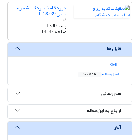
دوره 45، شماره 3 - شماره
پیاپی 1158239
57
پاییز 1390
صفحه
13-37
فایل ها
XML
اصل مقاله
325.82 K
هم رسانی
ارجاع به این مقاله
آمار