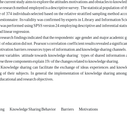
The current study aims to explore the attitudes, motivations, and obstacles to knowl
he research method employed is a descriptive survey. The statistical population of th
 of 374 individuals selected based on the relative stratified sampling method acc
stionnaire. Its validity was confirmed by experts in Library and Information Scie
 was performed using SPSS version 24, employing descriptive and inferential statisti
nd linear regression.
 research findings indicated that the respondents’ age, gender, and major academic 
el of education did not. Pearson’s correlation coefficient results revealed a signif
motivation, barriers, resources, types of information, and knowledge sharing channels
nt variables, ‘attitude towards knowledge sharing’, ‘types of shared information
se three components explain 19% of the changes related to knowledge sharing.
 Knowledge sharing can facilitate the exchange of ideas, experiences, and know
g of their subjects. In general, the implementation of knowledge sharing among 
educational and research objectives.
ing
Knowledge Sharing Behavior
Barriers
Motivations