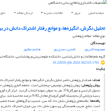
صفحه اصلی
مرور
اطلاعات نشریه
ارسال مقاله
داور
تحلیل نگرش، انگیزه‌ها، و موانع رفتار اشتراک دانش در ب
نوع مقاله : مقاله پژوهشی
نویسندگان
معصومه اکبرپور
افشین حمدی پور
هاشم عطاپور
گروه علم اطلاعات و دانش‌شناسی، دانشکده علوم تربیتی و روانشناسی، دانشگاه تبریز
10.22059/jlib.2024.362319.1701
چکیده
هدف
: هدف از پژوهش حاضر تحلیل نگرش، انگیزه‌ها، و موانع رفتار اشتراک د
روش پژوهش:
جدول کرجسی و مورگان374 نفر به عنوان نمونه انتخاب گرد
رسید و پایایی آن به وسیله آلفای کرونباخ معادل 9/82 درصد محاسبه شد. برای تجزیه و تحلیل داده‌ها از آمار توصیفی و استنباطی استفاده شد.
یافته‌ها
: یافته‌های پژوهش نشان داد که سن، جنسیت و گروه‌های عمده تحصیلی 
است. نتایج ضریب همبستگی پیرسون نشان داد بین میزان اشتراک دانش و مؤلفه