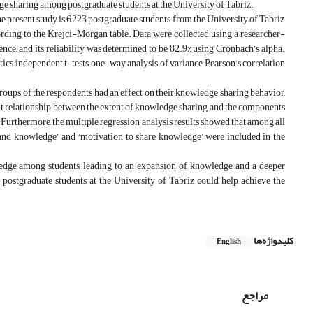
edge sharing among postgraduate students at the University of Tabriz.
e present study is 6,223 postgraduate students from the University of Tabriz,
ording to the Krejci-Morgan table. Data were collected using a researcher-
nce, and its reliability was determined to be 82.9% using Cronbach’s alpha.
cs, independent t-tests, one-way analysis of variance, Pearson’s correlation
groups of the respondents had an effect on their knowledge sharing behavior,
icant relationship between the extent of knowledge sharing and the components
. Furthermore, the multiple regression analysis results showed that among all
 and knowledge’, and ‘motivation to share knowledge’ were included in the
ledge among students, leading to an expansion of knowledge and a deeper
postgraduate students at the University of Tabriz could help achieve the
کلیدواژه‌ها
English
مراجع