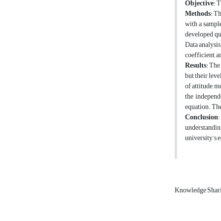
Objective
: 
Methods
: T
with a sample
developed que
Data analysis
coefficient, a
Results
: The
but their lev
of attitude, 
the independe
equation. The
Conclusion
:
understandin
university’s 
Knowledge Shar