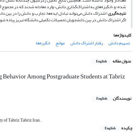
معنا‌دار وجود داشته است. همچنین نتایج تحلیل رگرسیون چندگانه نشان داد
شده» و «انگیزه‌های به اشتراک‌گذاری دانش» وارد معادله شدند که در مجموع 19 درصد از تغییرات مربوط به اشتراک دانش را این سه مؤلفه تبیین می‌کنند.
نتیجه‌گیری
: اشتراک دانش می‌تواند تبادل ایده‌ها، تجارب و دانش را در بین 
اگر اشتراک دانش در بین دانشجویان تحصیلات تکمیلی دانشگاه تبریز پیاده شو
کلیدواژه‌ها
تسهیم دانش
رفتار اشتراک دانش
موانع
انگیزه‌ها
عنوان مقاله
English
ng Behavior Among Postgraduate Students at Tabriz
نویسندگان
English
of Tabriz, Tabriz, Iran.
چکیده
English