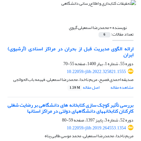
نویسنده =
محمدرضا اسمعیلی گیوی
تعداد مقالات:
6
ارائه الگوی مدیریت قبل از بحران در مراکز اسنادی (آرشیوی)
ایران
دوره 55، شماره 1، بهار 1400، صفحه
55-70
10.22059/jlib.2022.325821.1555
صدیقه احمدی فصیح، مریم ناخدا، محمدرضا اسمعیلی، فهیمه باب الحوائجی
مشاهده مقاله
اصل مقاله
1.59 M
بررسی تأثیر کوچک‏ سازی کتابخانه‏ های دانشگاهی بر رضایت شغلی
کارکنان کتابخانه‎های دانشگاه‏های دولتی در مراکز استان‏ها
دوره 52، شماره 3، پاییز 1397، صفحه
59-80
10.22059/jlib.2019.264553.1354
مریم ناخدا، محمدرضا اسمعیلی، محمد موسی طالبی پناه