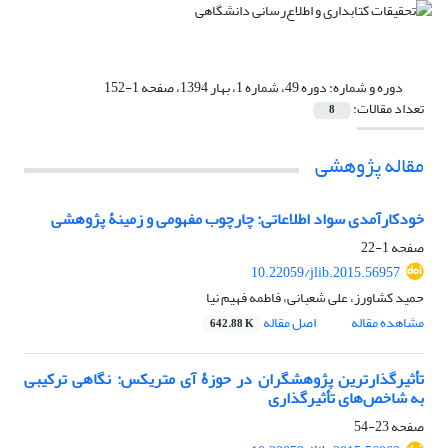
دوره و شماره:
دوره 49، شماره 1، بهار 1394، صفحه 1-152
تعداد مقالات:
8
مقاله پژوهشی
خودکارآمدی سواد اطلاعاتی: چارچوب مفهومی‌ و زمینۀ پژوهشی
صفحه
1-22
10.22059/jlib.2015.56957
حمید کشاورز، علی شعبانی، فاطمه فهیم نیا
مشاهده مقاله
اصل مقاله
642.88 K
تأثیرگذارترین پژوهشگران در حوزۀ آی ‌متریکس: نگاهی ترکیبی
به شاخص‌های تأثیرگذاری
صفحه
23-54