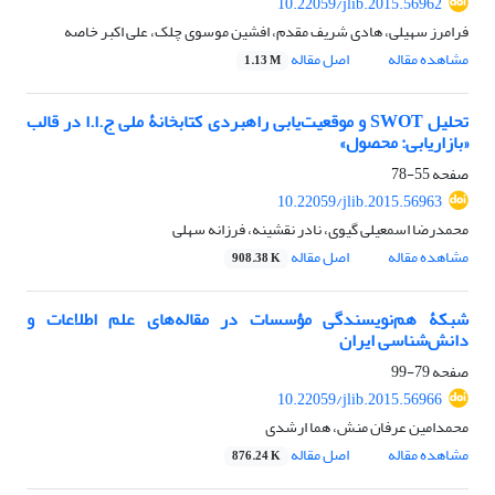
10.22059/jlib.2015.56962
فرامرز سهیلی، هادی شریف مقدم، افشین موسوی چلک، علی اکبر خاصه
مشاهده مقاله
اصل مقاله
1.13 M
تحلیل SWOT و موقعیت‌یابی راهبردی کتابخانۀ ملی ج.ا.ا در قالب
«بازاریابی: محصول»
صفحه
55-78
10.22059/jlib.2015.56963
محمدرضا اسمعیلی گیوی، نادر نقشینه، فرزانه سهلی
مشاهده مقاله
اصل مقاله
908.38 K
شبکۀ هم‌نویسندگی مؤسسات در مقاله‌های علم اطلاعات و
دانش‌شناسی ایران
صفحه
79-99
10.22059/jlib.2015.56966
محمدامین عرفان منش، هما ارشدی
مشاهده مقاله
اصل مقاله
876.24 K